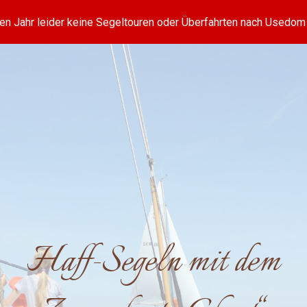
llen Jahr leider keine Segeltouren oder Überfahrten nach Usedom
ip to main content
Skip to navigat
Haff-Segeln mit dem